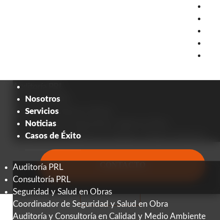
Nos
Ser
Not
Cas
de
Éxi
Auditoría PRL
Consultoría PRL
Nosotros
Seguridad y Salud en Obras
Servicios
Coordinador de Seguridad y Salud en Obra
Noticias
Auditoría y Consultoría en Calidad y Medio Ambiente
Casos de Éxito
CONTACTO
Auditoría PRL
Consultoría PRL
+20 AÑOS
Seguridad y Salud en Obras
de Experiencia
Coordinador de Seguridad y Salud en Obra
Auditoría y Consultoría en Calidad y Medio Ambiente