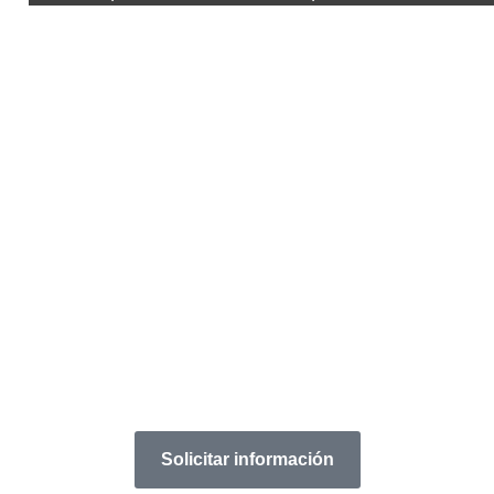
Auditoría y Consultoría
en
Prevención de Riesgos
Laborales
Especialistas en PRL, Seguridad y Salud en
Obras, Calidad y Medio Ambiente
con más de 20 años de experiencia
Solicitar información