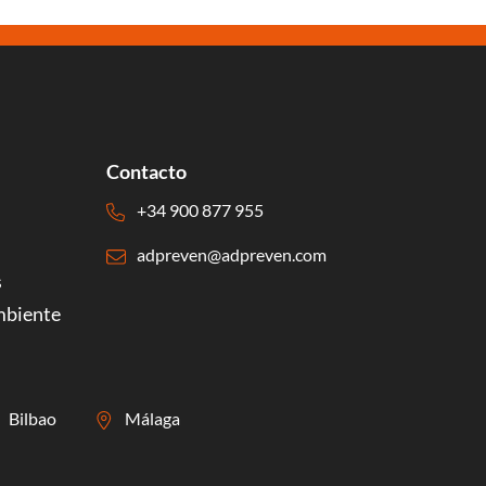
Contacto
+34 900 877 955
adpreven@adpreven.com
s
mbiente
Bilbao
Málaga