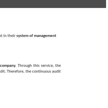
t in their
system of management
r company.
Through this service, the
audit. Therefore, the continuous audit