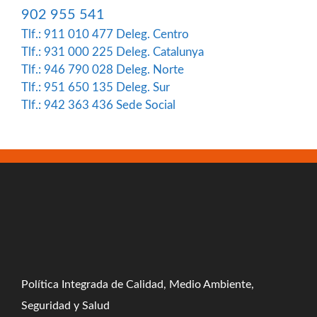
902 955 541
Tlf.: 911 010 477
Deleg. Centro
Tlf.: 931 000 225
Deleg. Catalunya
Tlf.: 946 790 028
Deleg. Norte
Tlf.: 951 650 135
Deleg. Sur
Tlf.: 942 363 436
Sede Social
Política Integrada de Calidad, Medio Ambiente,
Seguridad y Salud