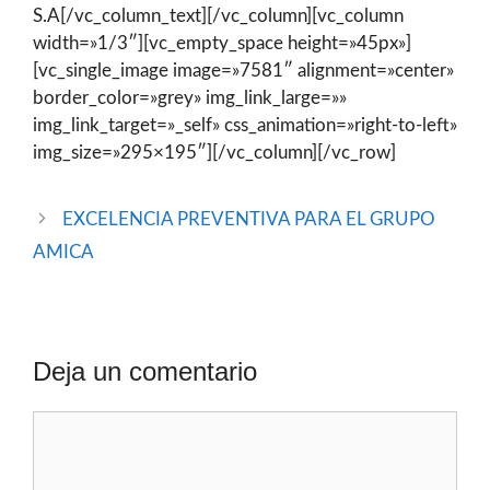
S.A[/vc_column_text][/vc_column][vc_column
width=»1/3″][vc_empty_space height=»45px»]
[vc_single_image image=»7581″ alignment=»center»
border_color=»grey» img_link_large=»»
img_link_target=»_self» css_animation=»right-to-left»
img_size=»295×195″][/vc_column][/vc_row]
EXCELENCIA PREVENTIVA PARA EL GRUPO
AMICA
Deja un comentario