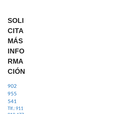
SOLI
CITA
MÁS
INFO
RMA
CIÓN
902
955
541
Tlf.: 911